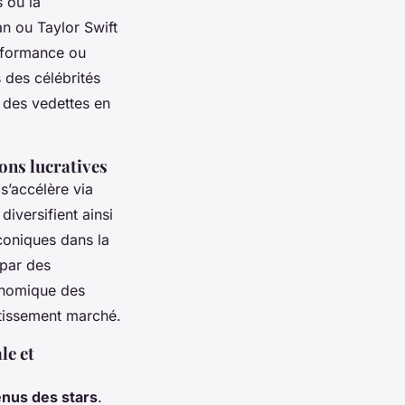
 ou la
an ou Taylor Swift
erformance ou
 des célébrités
 des vedettes en
ions lucratives
s’accélère via
iversifient ainsi
iconiques dans la
 par des
conomique des
ntissement marché.
le et
nus des stars
.