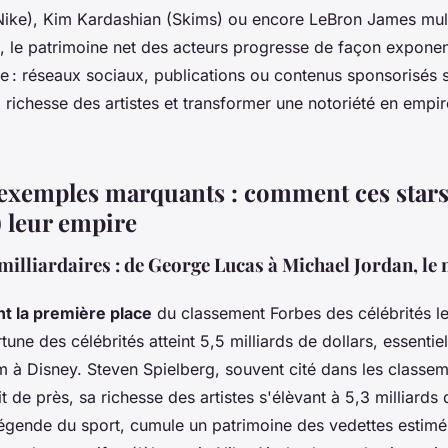
ike), Kim Kardashian (Skims) ou encore LeBron James multi
ci, le patrimoine net des acteurs progresse de façon exponen
e : réseaux sociaux, publications ou contenus sponsorisés s
 richesse des artistes et transformer une notoriété en emp
t exemples marquants : comment ces stars
) leur empire
illiardaires : de George Lucas à Michael Jordan, le 
nt la première place
du classement Forbes des célébrités le
une des célébrités atteint 5,5 milliards de dollars, essentie
m à Disney. Steven Spielberg, souvent cité dans les classem
it de près, sa richesse des artistes s'élèvant à 5,3 milliards 
égende du sport, cumule un patrimoine des vedettes estimé 