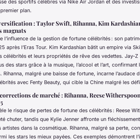
sse des sportifs célèbres via Nike Air Jordan et des investi
 premier plan.
versification : Taylor Swift, Rihanna, Kim Kardashian
us magnats
tre l’influence de la gestion de fortune célébrités : son patr
25 après l’Eras Tour. Kim Kardashian bâtit un empire via Ski
es célébrités et leurs propriétés de rêve des vedettes. Jay-Z 
 des stars grâce à la musique, l’alcool et l’art, confirmant 
s. Rihanna, malgré une baisse de fortune, incarne l’audace 
lébrités avec Fenty Beauty, qui cible la Chine malgré les dé
t corrections de marché : Rihanna, Reese Witherspoon,
25
le le risque de pertes de fortune des célébrités : Reese Wit
té chuter, tandis que Kylie Jenner affronte un fléchissement
artistes dans la cosmétique. Rihanna, malgré sa perte, con
rmi les stars les mieux payées. Ces exemples démontrent l