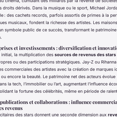
du cinéma, cumulant des milliards par la revente de sociétés
es droits dérivés. Dans la musique ou le sport, Michael Jord
èle : des cachets records, parfois assortis de primes à la p
ues musicaux, fondent la richesse des artistes. Les maisons
un symbole public de ce succès, transformant le patrimoine
.
rises et investissements : diversification et innovat
initial, la multiplication des
sources de revenus des stars
opres ou des participations stratégiques. Jay-Z ou Rihanna d
ires commerciales des artistes avec la création de marques 
 ou encore la beauté. Le patrimoine net des acteurs évolue
ans la tech, l’immobilier ou l’art, augmentant l’influence é
solidant la fortune des célébrités, même en période de rale
ublications et collaborations : influence commercia
des revenus
icitaires des stars donnent une seconde dimension aux
reve