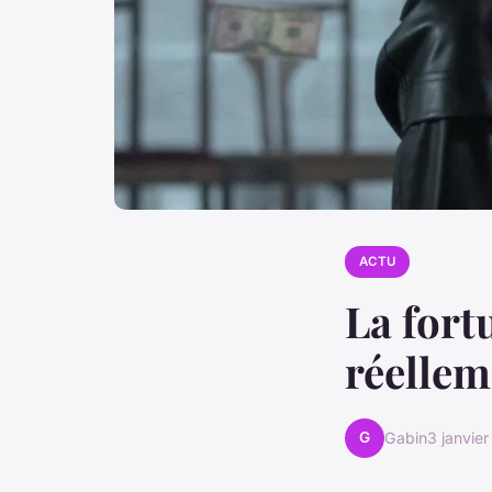
ACTU
La fort
réellem
G
Gabin
3 janvie