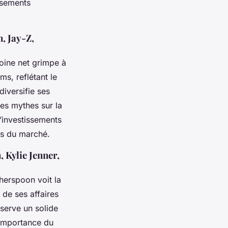
ssements
, Jay-Z,
imoine net grimpe à
ms, reflétant le
diversifie ses
les mythes sur la
d’investissements
fis du marché.
 Kylie Jenner,
herspoon voit la
 de ses affaires
serve un solide
’importance du