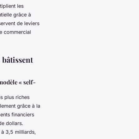
plient les
tielle grâce à
ervent de leviers
ire commercial
 bâtissent
modèle « self-
s plus riches
llement grâce à la
ents financiers
de dollars.
à 3,5 milliards,