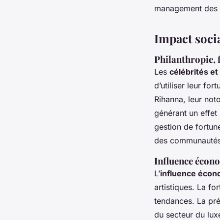
management des r
Impact socia
Philanthropie, 
Les
célébrités et
d’utiliser leur fo
Rihanna, leur noto
générant un effet
gestion de fortun
des communautés e
Influence écono
L’
influence écon
artistiques. La f
tendances. La pr
du secteur du luxe