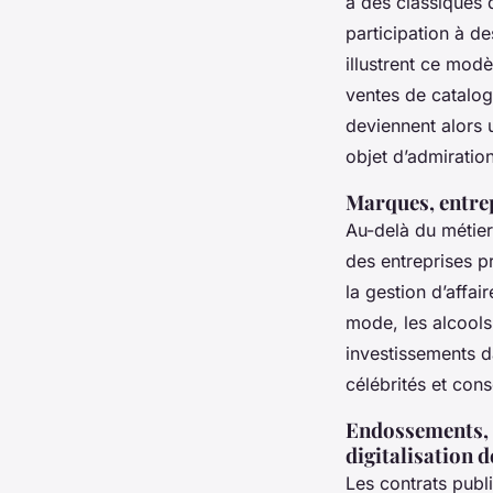
à des classiques 
participation à d
illustrent ce mod
ventes de catalog
deviennent alors 
objet d’admiration
Marques, entrep
Au-delà du métier 
des entreprises pr
la gestion d’affa
mode, les alcools
investissements d
célébrités et con
Endossements, p
digitalisation 
Les contrats publ