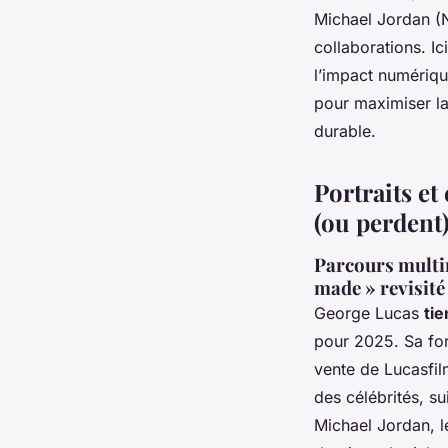
Michael Jordan (N
collaborations. I
l’impact numériqu
pour maximiser la
durable.
Portraits e
(ou perdent
Parcours multim
made » revisité
George Lucas
tie
pour 2025. Sa fort
vente de Lucasfil
des célébrités, su
Michael Jordan, l