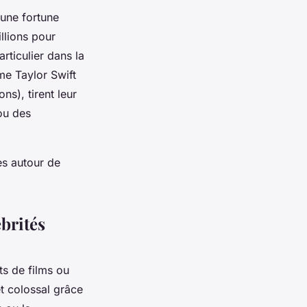
 une fortune
llions pour
articulier dans la
me Taylor Swift
ns), tirent leur
 ou des
es autour de
brités
ts de films ou
et colossal grâce