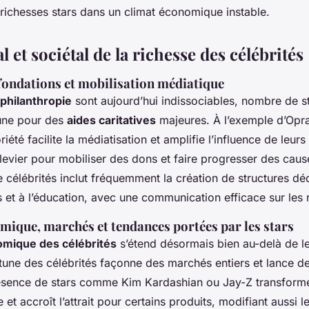
ichesses stars dans un climat économique instable.
l et sociétal de la richesse des célébrités
fondations et mobilisation médiatique
 philanthropie
sont aujourd’hui indissociables, nombre de st
rtune pour des
aides caritatives
majeures. À l’exemple d’Opr
riété facilite la médiatisation et amplifie l’influence de leurs
 levier pour mobiliser des dons et faire progresser des caus
e célébrités inclut fréquemment la création de structures dé
t à l’éducation, avec une communication efficace sur les 
mique, marchés et tendances portées par les stars
omique des célébrités
s’étend désormais bien au-delà de le
ortune des célébrités façonne des marchés entiers et lance d
ésence de stars comme Kim Kardashian ou Jay-Z transform
 et accroît l’attrait pour certains produits, modifiant aussi 