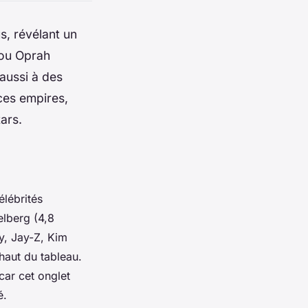
s, révélant un
 ou Oprah
 aussi à des
ces empires,
ars.
lébrités
elberg (4,8
ey, Jay-Z, Kim
haut du tableau.
 car cet onglet
é.