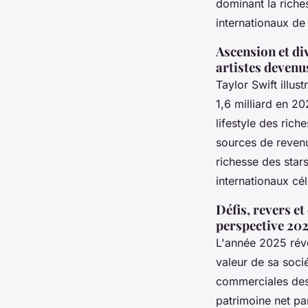
dominant la riche
internationaux de
Ascension et di
artistes deven
Taylor Swift illus
1,6 milliard en 20
lifestyle des rich
sources de revenus
richesse des star
internationaux cé
Défis, revers e
perspective 20
L'année 2025 révè
valeur de sa socié
commerciales des 
patrimoine net pa