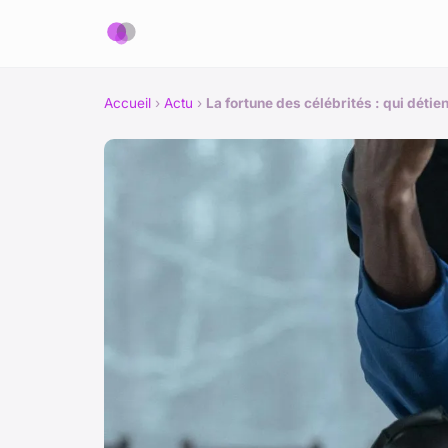
Accueil
›
Actu
›
La fortune des célébrités : qui détie