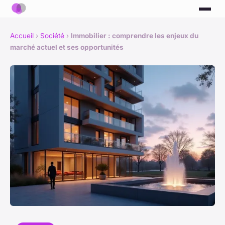
Accueil
›
Société
›
Immobilier : comprendre les enjeux du
marché actuel et ses opportunités